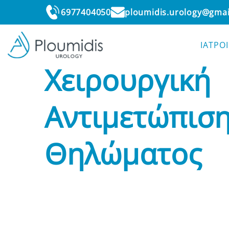
6977404050
ploumidis.urology@gma
ΙΑΤΡΟΙ
ΑΡΧΙΚΗ
•
ΥΠΗΡΕΣΙΕΣ
•
ΧΕΙΡΟΥΡΓΙΚΗ ΑΝΤΙ
Skip
Χειρουργική
to
content
Αντιμετώπισ
Θηλώματος