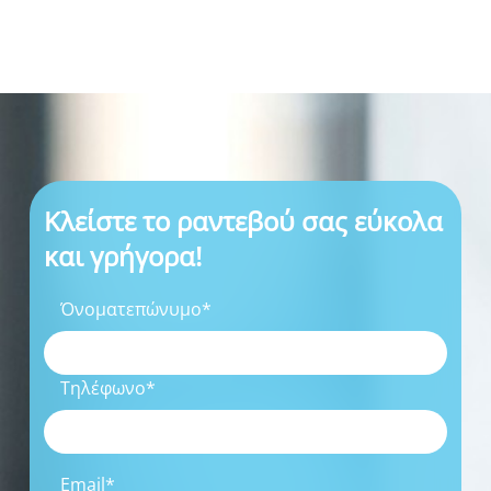
Κλείστε το ραντεβού σας εύκολα
και γρήγορα!
Όνοματεπώνυμο*
Τηλέφωνο*
Email*