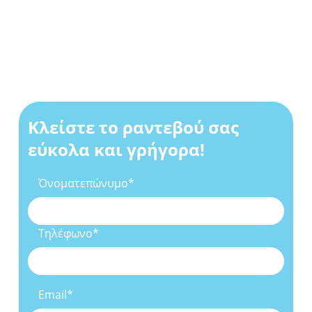
Κλείστε το ραντεβού σας
εύκολα και γρήγορα!
Όνοματεπώνυμο*
Τηλέφωνο*
Email*