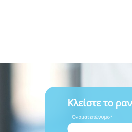
Κλείστε το ρα
Όνοματεπώνυμο*