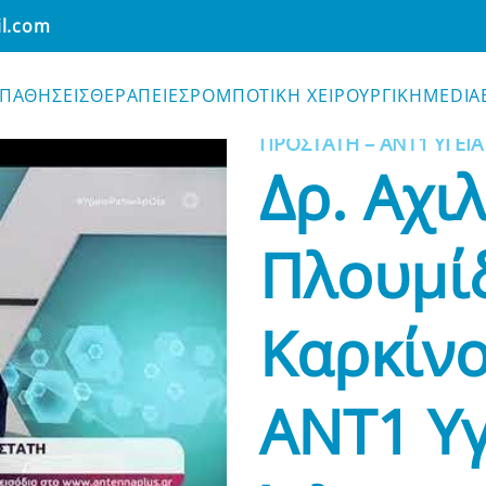
il.com
ΠΑΘΗΣΕΙΣ
ΘΕΡΑΠΕΙΕΣ
ΡΟΜΠΟΤΙΚΗ ΧΕΙΡΟΥΡΓΙΚΗ
MEDIA
ΑΡΧΙΚΗ
•
MEDIA BLOG
•
ΠΡΟΣΤΑΤΗ – ΑΝΤ1 ΥΓΕΙΑ 
Δρ. Αχι
Πλουμί
Καρκίνο
ΑΝΤ1 Υγ