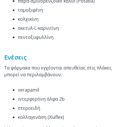
παρα-αμινοβενζοϊκό κάλιο (Potaba)
ταμοξιφένη
κολχικίνη
ακετυλ-L-καρνιτίνη
πεντοξυφυλλίνη
Ενέσεις
Τα φάρμακα που εγχέονται απευθείας στις πλάκες
μπορεί να περιλαμβάνουν:
verapamil
ιντερφερόνη άλφα 2b
στεροειδή
κολλαγενάση (Xiaflex)