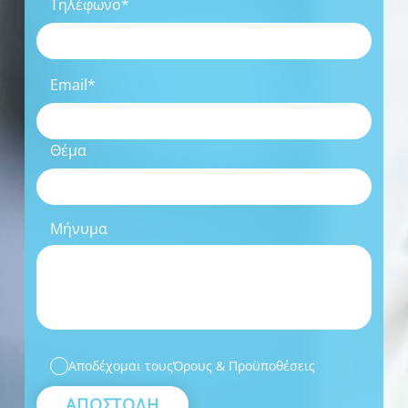
Τηλέφωνο*
Email*
Θέμα
Μήνυμα
Αποδέχομαι τους
Όρους & Προϋποθέσεις
ΑΠΟΣΤΟΛΗ