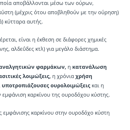
 οποία αποβάλλονται μέσω των ούρων,
κύστη (μέχρις ότου αποβληθούν με την ούρηση)
) κύτταρα αυτής.
ρεται, είναι η έκθεση σε διάφορες χημικές
νης, αλδεΰδες κτλ) για μεγάλο διάστημα.
 αναλγητικών φαρμάκων,
η
κατανάλωση
σιτικές λοιμώξεις,
η χρόνια
χρήση
ι
υποτροπιάζουσες ουρολοιμώξεις
και η
ν εμφάνιση καρκίνου της ουροδόχου κύστης.
νος εμφάνισης καρκίνου στην ουροδόχο κύστη